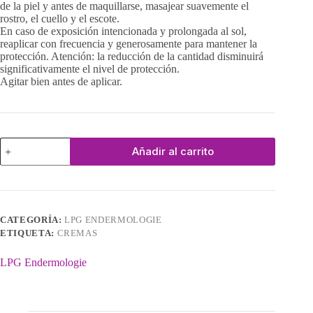
de la piel y antes de maquillarse, masajear suavemente el
rostro, el cuello y el escote.
En caso de exposición intencionada y prolongada al sol,
reaplicar con frecuencia y generosamente para mantener la
protección. Atención: la reducción de la cantidad disminuirá
significativamente el nivel de protección.
Agitar bien antes de aplicar.
Crema
Añadir al carrito
de
Manos
Regeneradora
cantidad
CATEGORÍA:
LPG ENDERMOLOGIE
ETIQUETA:
CREMAS
LPG Endermologie