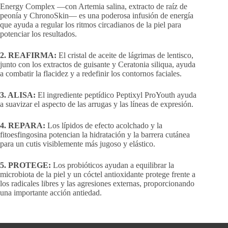
Energy Complex —con Artemia salina, extracto de raíz de
peonía y ChronoSkin— es una poderosa infusión de energía
que ayuda a regular los ritmos circadianos de la piel para
potenciar los resultados.
2. REAFIRMA:
El cristal de aceite de lágrimas de lentisco,
junto con los extractos de guisante y Ceratonia siliqua, ayuda
a combatir la flacidez y a redefinir los contornos faciales.
3. ALISA:
El ingrediente peptídico Peptixyl ProYouth ayuda
a suavizar el aspecto de las arrugas y las líneas de expresión.
4. REPARA:
Los lípidos de efecto acolchado y la
fitoesfingosina potencian la hidratación y la barrera cutánea
para un cutis visiblemente más jugoso y elástico.
5. PROTEGE:
Los probióticos ayudan a equilibrar la
microbiota de la piel y un cóctel antioxidante protege frente a
los radicales libres y las agresiones externas, proporcionando
una importante acción antiedad.