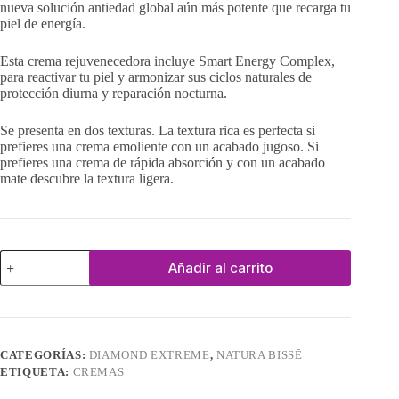
nueva solución antiedad global aún más potente que recarga tu
piel de energía.
Esta crema rejuvenecedora incluye Smart Energy Complex,
para reactivar tu piel y armonizar sus ciclos naturales de
protección diurna y reparación nocturna.
Se presenta en dos texturas. La textura rica es perfecta si
prefieres una crema emoliente con un acabado jugoso. Si
prefieres una crema de rápida absorción y con un acabado
mate descubre la textura ligera.
Diamond
Añadir al carrito
Extreme
Cream
Rich
cantidad
CATEGORÍAS:
DIAMOND EXTREME
,
NATURA BISSĒ
ETIQUETA:
CREMAS