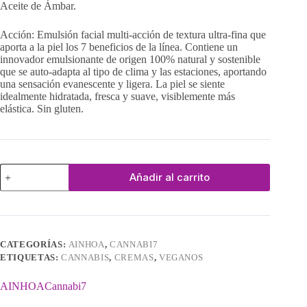
Aceite de Ámbar.
Acción: Emulsión facial multi-acción de textura ultra-fina que
aporta a la piel los 7 beneficios de la línea. Contiene un
innovador emulsionante de origen 100% natural y sostenible
que se auto-adapta al tipo de clima y las estaciones, aportando
una sensación evanescente y ligera. La piel se siente
idealmente hidratada, fresca y suave, visiblemente más
elástica. Sin gluten.
Emulsión
Añadir al carrito
7
Beneficios
con
Aceite
de
Cannabis
CATEGORÍAS:
AINHOA
,
CANNABI7
cantidad
ETIQUETAS:
CANNABIS
,
CREMAS
,
VEGANOS
AINHOA
Cannabi7