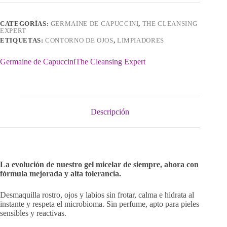
Rostro/Ojos
cantidad
CATEGORÍAS:
GERMAINE DE CAPUCCINI
,
THE CLEANSING
EXPERT
ETIQUETAS:
CONTORNO DE OJOS
,
LIMPIADORES
Germaine de Capuccini
The Cleansing Expert
Descripción
La evolución de nuestro gel micelar de siempre, ahora con
fórmula mejorada y alta tolerancia.
Desmaquilla rostro, ojos y labios sin frotar, calma e hidrata al
instante y respeta el microbioma. Sin perfume, apto para pieles
sensibles y reactivas.