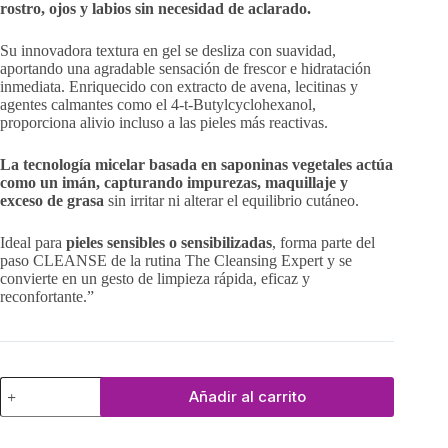
rostro, ojos y labios sin necesidad de aclarado.
Su innovadora textura en gel se desliza con suavidad,
aportando una agradable sensación de frescor e hidratación
inmediata. Enriquecido con extracto de avena, lecitinas y
agentes calmantes como el 4-t-Butylcyclohexanol,
proporciona alivio incluso a las pieles más reactivas.
La tecnología micelar basada en saponinas vegetales actúa
como un imán, capturando impurezas, maquillaje y
exceso de grasa
sin irritar ni alterar el equilibrio cutáneo.
Ideal para
pieles sensibles o sensibilizadas
, forma parte del
paso CLEANSE de la rutina The Cleansing Expert y se
convierte en un gesto de limpieza rápida, eficaz y
reconfortante.”
Gel
Añadir al carrito
de
Agua
Micelar