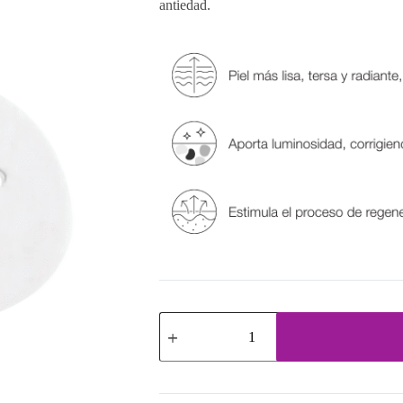
antiedad.
Máscara
Repair
Night
Progress
cantidad