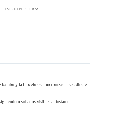
I
,
TIME EXPERT SRNS
S
e bambú y la biocelulosa micronizada, se adhiere
guiendo resultados visibles al instante.