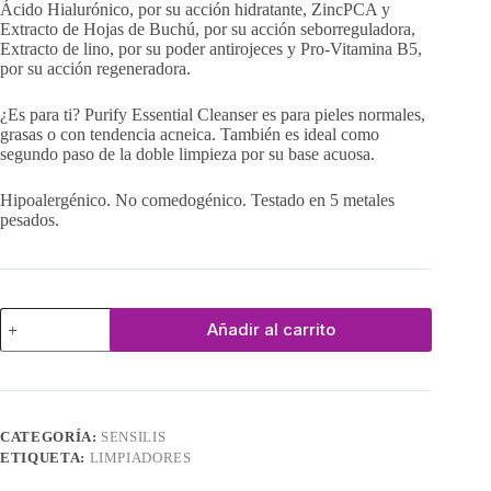
Ácido Hialurónico, por su acción hidratante, ZincPCA y
Extracto de Hojas de Buchú, por su acción seborreguladora,
Extracto de lino, por su poder antirojeces y Pro-Vitamina B5,
por su acción regeneradora.
¿Es para ti? Purify Essential Cleanser es para pieles normales,
grasas o con tendencia acneica. También es ideal como
segundo paso de la doble limpieza por su base acuosa.
Hipoalergénico. No comedogénico. Testado en 5 metales
pesados.
Purify
Añadir al carrito
Essential
Cleanser
cantidad
CATEGORÍA:
SENSILIS
ETIQUETA:
LIMPIADORES