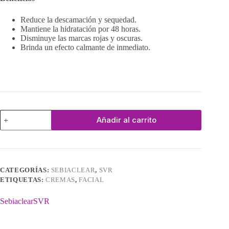
Reduce la descamación y sequedad.
Mantiene la hidratación por 48 horas.
Disminuye las marcas rojas y oscuras.
Brinda un efecto calmante de inmediato.
Sebiaclear
Añadir al carrito
Hydra
cantidad
CATEGORÍAS:
SEBIACLEAR
,
SVR
ETIQUETAS:
CREMAS
,
FACIAL
Sebiaclear
SVR