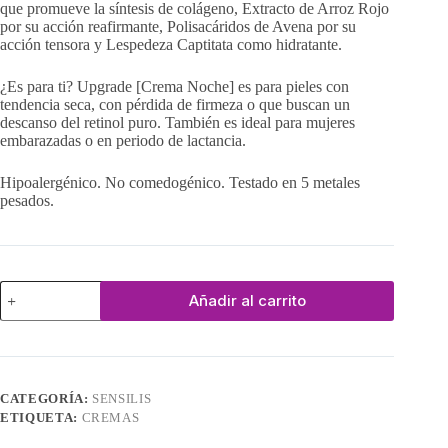
que promueve la síntesis de colágeno, Extracto de Arroz Rojo
por su acción reafirmante, Polisacáridos de Avena por su
acción tensora y Lespedeza Captitata como hidratante.
¿Es para ti? Upgrade [Crema Noche] es para pieles con
tendencia seca, con pérdida de firmeza o que buscan un
descanso del retinol puro. También es ideal para mujeres
embarazadas o en periodo de lactancia.
Hipoalergénico. No comedogénico. Testado en 5 metales
pesados.
Upgrade
Añadir al carrito
[Crema
Noche]
cantidad
CATEGORÍA:
SENSILIS
ETIQUETA:
CREMAS