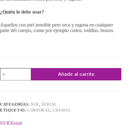
¿Quién lo debe usar?
Aquellos con piel sensible pero seca y rugosa en cualquier
parte del cuerpo, como por ejemplo codos, rodillas, brazos.
Xerial
Añadir al carrito
10
Lait
Corporal
cantidad
CATEGORÍAS:
SVR
,
XERIAL
ETIQUETAS:
CORPORAL
,
CREMAS
SVR
Xerial