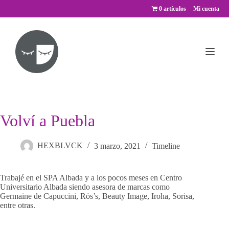
Saltar
0 artículos
Mi cuenta
al
contenido
Volví a Puebla
HEXBLVCK
3 marzo, 2021
Timeline
Trabajé en el SPA Albada y a los pocos meses en Centro
Universitario Albada siendo asesora de marcas como
Germaine de Capuccini, Rös’s, Beauty Image, Iroha, Sorisa,
entre otras.