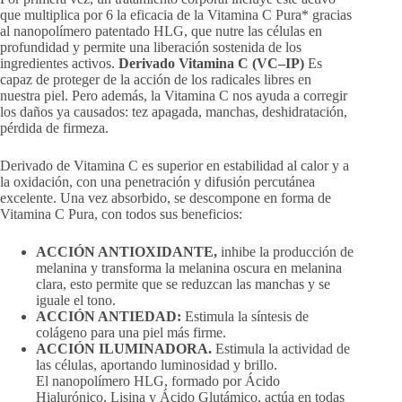
que multiplica por 6 la eficacia de la Vitamina C Pura* gracias
al nanopolímero patentado HLG, que nutre las células en
profundidad y permite una liberación sostenida de los
ingredientes activos.
Derivado Vitamina C (VC–IP)
Es
capaz de proteger de la acción de los radicales libres en
nuestra piel. Pero además, la Vitamina C nos ayuda a corregir
los daños ya causados: tez apagada, manchas, deshidratación,
pérdida de firmeza.
Derivado de Vitamina C es superior en estabilidad al calor y a
la oxidación, con una penetración y difusión percutánea
excelente. Una vez absorbido, se descompone en forma de
Vitamina C Pura, con todos sus beneficios:
ACCIÓN ANTIOXIDANTE,
inhibe la producción de
melanina y transforma la melanina oscura en melanina
clara, esto permite que se reduzcan las manchas y se
iguale el tono.
ACCIÓN ANTIEDAD:
Estimula la síntesis de
colágeno para una piel más firme.
ACCIÓN ILUMINADORA.
Estimula la actividad de
las células, aportando luminosidad y brillo.
El nanopolímero HLG, formado por Ácido
Hialurónico, Lisina y Ácido Glutámico, actúa en todas