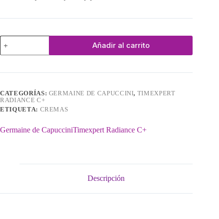
Antiox
Añadir al carrito
C
Body
cantidad
CATEGORÍAS:
GERMAINE DE CAPUCCINI
,
TIMEXPERT
RADIANCE C+
ETIQUETA:
CREMAS
Germaine de Capuccini
Timexpert Radiance C+
Descripción