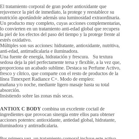
El tratamiento corporal de gran poder antioxidante que
rejuvenece la piel de inmediato, la protege y reestablece su
nutrición aportándole además una luminosidad extraordinaria.
Un producto muy completo, cuyas acciones complementarias,
lo convierten en un tratamiento anti-edad global que recupera
la piel de los efectos del paso del tiempo y la protege frente al
estrés oxidativo.
Múltiples son sus acciones: hidratante, antioxidante, nutritiva,
anti-edad, antirradicalaria e iluminadora.
Una fuente de energía, hidratación y frescura. Su textura
sedosa deja la piel perfectamente tersa y flexible, a la vez que,
proporciona un acabado sublime. Destaca su Perfume Activo,
fresco y cítrico, que comparte con el resto de productos de la
línea Timexpert Radiance C+. Modo de empleo:
mañana y/o noche, mediante ligero masaje hasta su total
absorción.
Insistiendo sobre las zonas más secas.
ANTIOX C BODY
combina un excelente coctail de
ingredientes que provocan sinergia entre ellos para obtener
acciones potentes: antioxidante, antiedad global, hidratante,
iluminadora y antirradicalaria.
Por primera vez, un tratamiento corporal incluye este activo