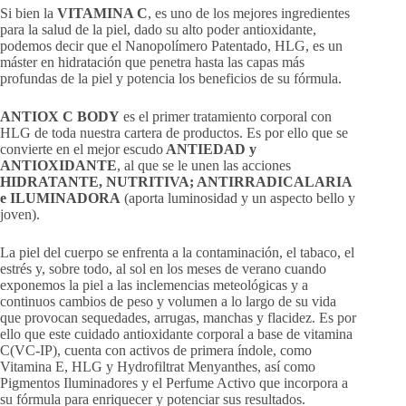
Si bien la
VITAMINA C
, es uno de los mejores ingredientes
para la salud de la piel, dado su alto poder antioxidante,
podemos decir que el Nanopolímero Patentado, HLG, es un
máster en hidratación que penetra hasta las capas más
profundas de la piel y potencia los beneficios de su fórmula.
ANTIOX C BODY
es el primer tratamiento corporal con
HLG de toda nuestra cartera de productos. Es por ello que se
convierte en el mejor escudo
ANTIEDAD y
ANTIOXIDANTE
, al que se le unen las acciones
HIDRATANTE, NUTRITIVA; ANTIRRADICALARIA
e ILUMINADORA
(aporta luminosidad y un aspecto bello y
joven).
La piel del cuerpo se enfrenta a la contaminación, el tabaco, el
estrés y, sobre todo, al sol en los meses de verano cuando
exponemos la piel a las inclemencias meteológicas y a
continuos cambios de peso y volumen a lo largo de su vida
que provocan sequedades, arrugas, manchas y flacidez. Es por
ello que este cuidado antioxidante corporal a base de vitamina
C(VC-IP), cuenta con activos de primera índole, como
Vitamina E, HLG y Hydrofiltrat Menyanthes, así como
Pigmentos Iluminadores y el Perfume Activo que incorpora a
su fórmula para enriquecer y potenciar sus resultados.