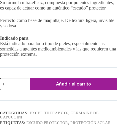
Su fórmula ultra-eficaz, compuesta por potentes ingredientes,
es capaz de actuar como un auténtico “escudo” protector.
Perfecto como base de maquillaje. De textura ligera, invisible
y sedosa.
Indicado para
Está indicado para todo tipo de pieles, especialmente las
sometidas a agentes medioambientales y las que requieren una
protección extrema.
UV
Añadir al carrito
Urban
Shield
SPF
50
cantidad
CATEGORÍAS:
EXCEL THERAPY O²
,
GERMAINE DE
CAPUCCINI
ETIQUETAS:
ESCUDO PROTECTOR
,
PROTECCIÓN SOLAR