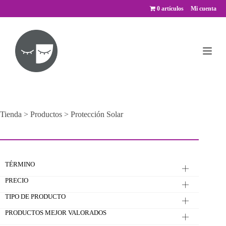
Saltar
0 artículos
Mi cuenta
al
contenido
Tienda
>
Productos
>
Protección Solar
TÉRMINO
PRECIO
TIPO DE PRODUCTO
PRODUCTOS MEJOR VALORADOS