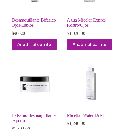
Desmaquillante Bifásico
Agua Micelar Exprés
Ojos/Labios
Rostro/Ojos
$
960.00
$
1,026.00
Añadir al carrito
Añadir al carrito
Bálsamo desmaquillante
Micellar Water [AR]
experto
$
1,240.00
$
1,392.00