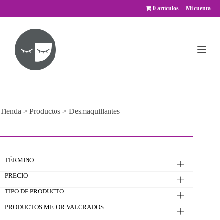
Saltar
0 artículos
Mi cuenta
al
contenido
Tienda
>
Productos
>
Desmaquillantes
TÉRMINO
PRECIO
TIPO DE PRODUCTO
PRODUCTOS MEJOR VALORADOS