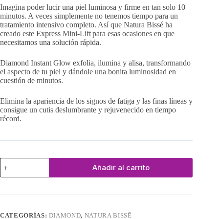
Imagina poder lucir una piel luminosa y firme en tan solo 10
minutos. A veces simplemente no tenemos tiempo para un
tratamiento intensivo completo. Así que Natura Bissé ha
creado este Express Mini-Lift para esas ocasiones en que
necesitamos una solución rápida.
Diamond Instant Glow exfolia, ilumina y alisa, transformando
el aspecto de tu piel y dándole una bonita luminosidad en
cuestión de minutos.
Elimina la apariencia de los signos de fatiga y las finas líneas y
consigue un cutis deslumbrante y rejuvenecido en tiempo
récord.
Diamond
Añadir al carrito
Instant
Glow
cantidad
CATEGORÍAS:
DIAMOND
,
NATURA BISSĒ