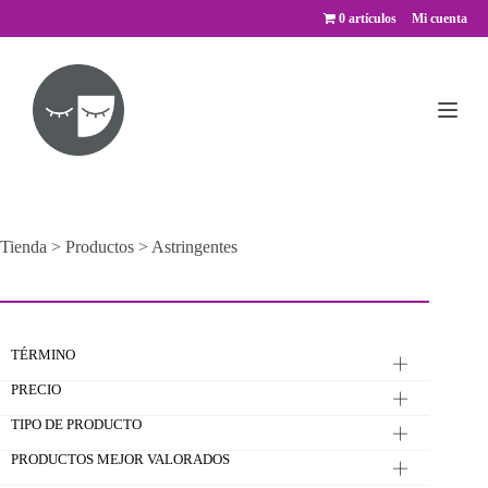
Saltar
0 artículos
Mi cuenta
al
contenido
Tienda
>
Productos
>
Astringentes
TÉRMINO
PRECIO
TIPO DE PRODUCTO
PRODUCTOS MEJOR VALORADOS