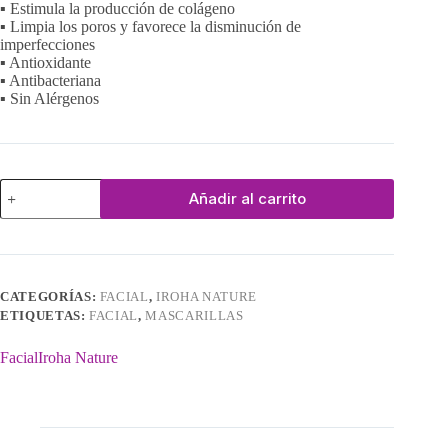
▪ Estimula la producción de colágeno
▪ Limpia los poros y favorece la disminución de
imperfecciones
▪ Antioxidante
▪ Antibacteriana
▪ Sin Alérgenos
Peeling
Añadir al carrito
Piel
Perfecta
cantidad
CATEGORÍAS:
FACIAL
,
IROHA NATURE
ETIQUETAS:
FACIAL
,
MASCARILLAS
Facial
Iroha Nature