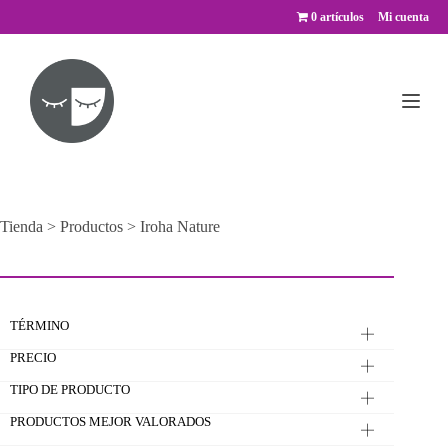
Saltar
0 artículos
Mi cuenta
al
contenido
Tienda
>
Productos
>
Iroha Nature
TÉRMINO
PRECIO
TIPO DE PRODUCTO
PRODUCTOS MEJOR VALORADOS