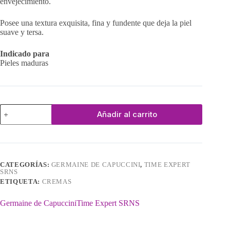
envejecimiento.
Posee una textura exquisita, fina y fundente que deja la piel
suave y tersa.
Indicado para
Pieles maduras
Crema
Añadir al carrito
Recuperadora
Intensiva
cantidad
CATEGORÍAS:
GERMAINE DE CAPUCCINI
,
TIME EXPERT
SRNS
ETIQUETA:
CREMAS
Germaine de Capuccini
Time Expert SRNS