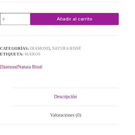
Diamond
Añadir al carrito
Life
Infusion
cantidad
CATEGORÍAS:
DIAMOND
,
NATURA BISSĒ
ETIQUETA:
SUEROS
Diamond
Natura Bissē
Descripción
Valoraciones (0)