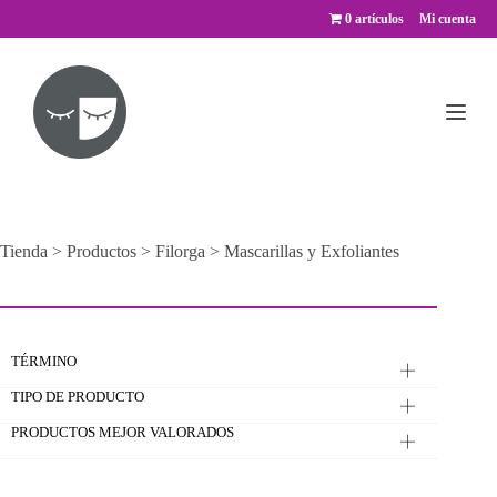
Saltar
0 artículos
Mi cuenta
al
contenido
Tienda
>
Productos
>
Filorga
>
Mascarillas y Exfoliantes
TÉRMINO
TIPO DE PRODUCTO
PRODUCTOS MEJOR VALORADOS