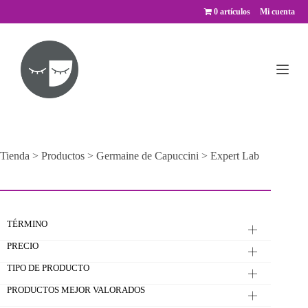
Saltar
0 artículos
Mi cuenta
al
contenido
Tienda
>
Productos
>
Germaine de Capuccini
>
Expert Lab
TÉRMINO
PRECIO
TIPO DE PRODUCTO
PRODUCTOS MEJOR VALORADOS