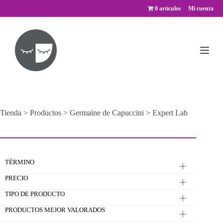
Saltar
0 artículos
Mi cuenta
al
contenido
Tienda
>
Productos
>
Germaine de Capuccini
>
Expert Lab
TÉRMINO
PRECIO
TIPO DE PRODUCTO
PRODUCTOS MEJOR VALORADOS