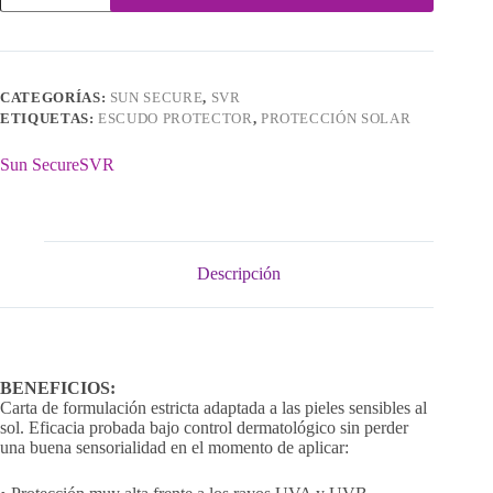
Brume
SPF50+
cantidad
CATEGORÍAS:
SUN SECURE
,
SVR
ETIQUETAS:
ESCUDO PROTECTOR
,
PROTECCIÓN SOLAR
Sun Secure
SVR
Descripción
BENEFICIOS:
Carta de formulación estricta adaptada a las pieles sensibles al
sol. Eficacia probada bajo control dermatológico sin perder
una buena sensorialidad en el momento de aplicar: