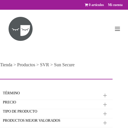
Saltar
0 artículos
Mi cuenta
al
contenido
Tienda
>
Productos
>
SVR
>
Sun Secure
TÉRMINO
PRECIO
TIPO DE PRODUCTO
PRODUCTOS MEJOR VALORADOS