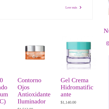
Leer más
Nu
0
Contorno
Gel Crema
ado
Ojos
Hidromatific
rum
Antioxidante
ante
 C)
Iluminador
$
1,140.00