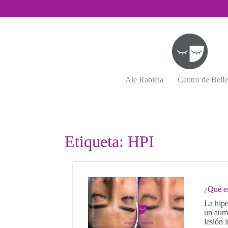
Saltar
al
contenido
Ale Rabiela
Centro de Bell
Etiqueta:
HPI
¿Qué es
La hipe
un aume
lesión i