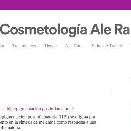
eza
Tratamientos
Tienda
A la Carta
Skincare Trainer
 la hiperpigmentación postinflamatoria?
rpigmentación postinflamatoria (HPI) se origina por
nto en la síntesis de melanina como respuesta a una
nflamatoria...