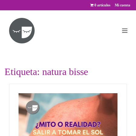
Saltar
0 artículos
Mi cuenta
al
contenido
Etiqueta:
natura bisse