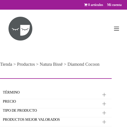
Saltar
0 artículos
Mi cuenta
al
contenido
Tienda
>
Productos
>
Natura Bissē
>
Diamond Cocoon
TÉRMINO
PRECIO
TIPO DE PRODUCTO
PRODUCTOS MEJOR VALORADOS