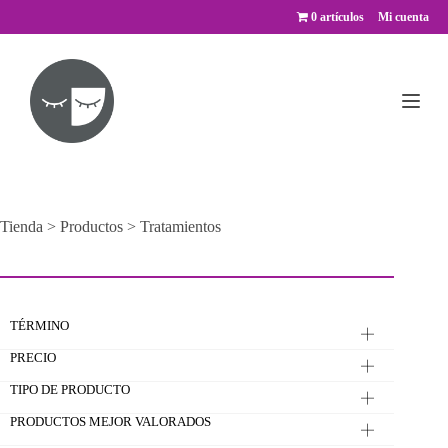
Saltar
0 artículos
Mi cuenta
al
contenido
Tienda
>
Productos
>
Tratamientos
TÉRMINO
PRECIO
TIPO DE PRODUCTO
PRODUCTOS MEJOR VALORADOS