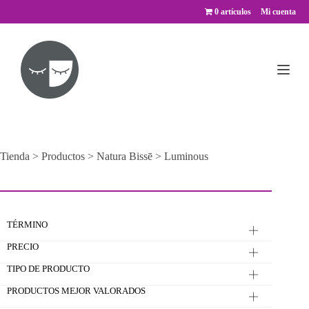
Saltar
0 artículos
Mi cuenta
al
contenido
Tienda
>
Productos
>
Natura Bissē
>
Luminous
TÉRMINO
PRECIO
TIPO DE PRODUCTO
PRODUCTOS MEJOR VALORADOS