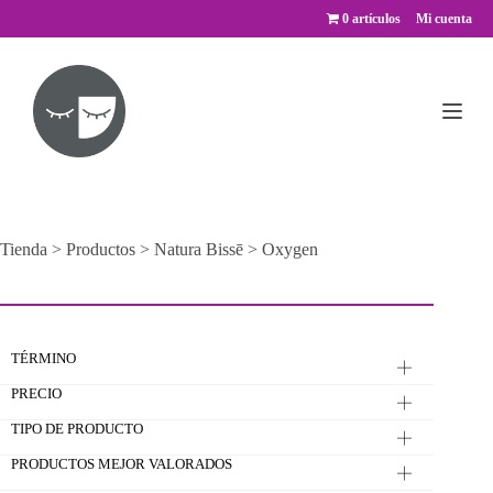
Saltar
0 artículos
Mi cuenta
al
contenido
Tienda
>
Productos
>
Natura Bissē
>
Oxygen
TÉRMINO
PRECIO
TIPO DE PRODUCTO
PRODUCTOS MEJOR VALORADOS