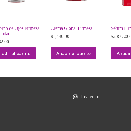
orno de Ojos Firmeza
Crema Global Firmeza
Sérum Firm
alidad
$
1,439.00
$
2,877.00
32.00
ñadir al carrito
Añadir al carrito
Añadir 
Instagram