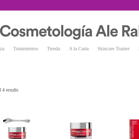
eza
Tratamientos
Tienda
A la Carta
Skincare Trainer
Sorted
 4 results
by
popularity