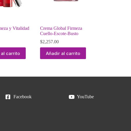
eza y Vitalidad
Crema Global Firmeza
Cuello-Escote-Busto
$
2,257.00
al carrito
Añadir al carrito
Facebook
YouTube